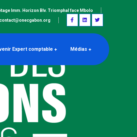
étage Imm. Horizon Blv. Triomphal face Mbolo
contact@onecgabon.org
venir Expert comptable
Médias