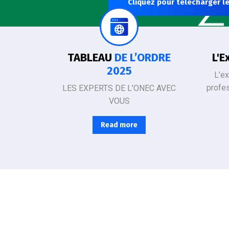
Cliquez pour télécharger le
SÉCURISEZ LA GESTION DE VOS PROJETS ET DE VOTRE ENTREPRISE
L’Ordre d
TABLEAU
DE L’ORDRE
L'E
2025
L’e
profe
LES EXPERTS DE L’ONEC AVEC
VOUS
Read more