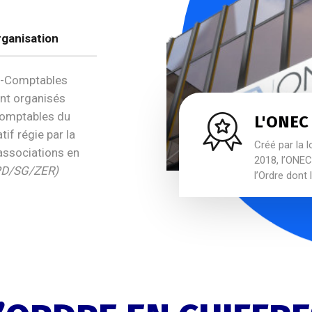
ganisation
ts-Comptables
ent organisés
Comptables du
L'ONEC
tif régie par la
Créé par la l
associations en
2018, l’ONEC 
PD/SG/ZER)
l’Ordre dont 