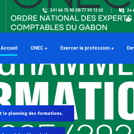
241 66 75 90 38/77 39 12 63
2e 
Accueil
ONEC
Exercer la profession
De
t le planning des formations.