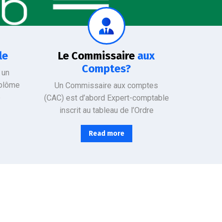
Il a un rôle d’auditeur légal et a pour missions de vérifier la sincérité et la conformité de la comptabilité de l’entreprise avec les normes en vigueur. La mission du CAC est d’intérêt général :
le
Le Commissaire
aux
Comptes?
 un
iplôme
Un Commissaire aux comptes
e
(CAC) est d’abord Expert-comptable
inscrit au tableau de l’Ordre
Read more