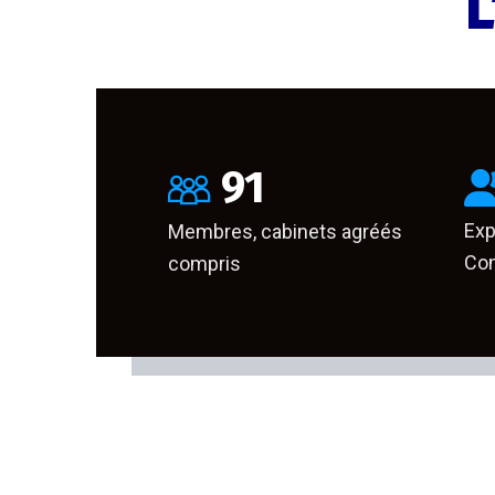
L
91
Exp
Membres, cabinets agréés
Com
compris