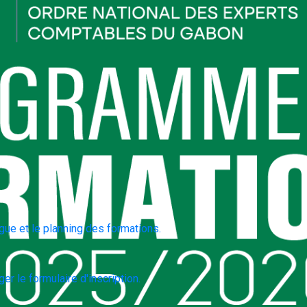
gue et le planning des formations.
er le formulaire d'inscription.