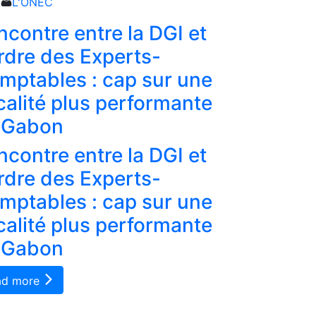
L'ONEC
L'ONEC
ncontre entre la DGI et
Tableau 
Ordre des Experts-
votre ré
mptables : cap sur une
professio
scalité plus performante
conform
 Gabon
Tableau 
ncontre entre la DGI et
votre ré
Ordre des Experts-
professio
mptables : cap sur une
conform
scalité plus performante
Read more
 Gabon
ad more