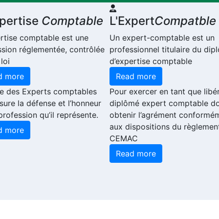
xpertise
Comptable
L'Expert
Compatble
ertise comptable est une
Un expert-comptable est un
ssion réglementée, contrôlée
professionnel titulaire du di
 loi
d’expertise comptable
d more
Read more
re des Experts comptables
Pour exercer en tant que libér
sure la défense et l’honneur
diplômé expert comptable do
profession qu’il représente.
obtenir l’agrément conformé
aux dispositions du règlemen
d more
CEMAC
Read more