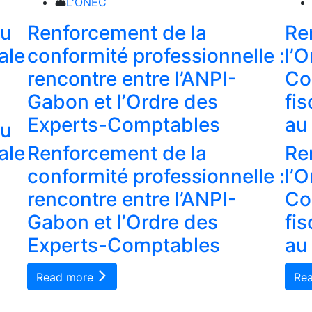
L'ONEC
du
Renforcement de la
Re
ale
conformité professionnelle :
l’
rencontre entre l’ANPI-
Co
Gabon et l’Ordre des
fi
Experts-Comptables
au
du
ale
Renforcement de la
Re
conformité professionnelle :
l’
rencontre entre l’ANPI-
Co
Gabon et l’Ordre des
fi
Experts-Comptables
au
Read more
Re