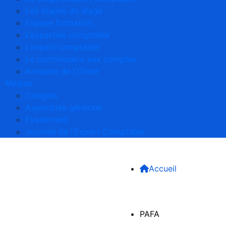
Les étapes du stage
Espace formation
L’expertise comptable
L’expert comptable
Le commissaire aux comptes
Annuaire de l’Ordre
Médias
Congrès
Assemblée générale
Evènement
Journée de l’Expert Comptable
Accueil
PAFA