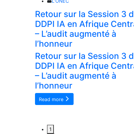
L'ONEC
 salue et
Retour sur la Session 3 
vités de
DDPI IA en Afrique Centr
s
– L’audit augmenté à
es.
l’honneur
 salue et
Retour sur la Session 3 
vités de
DDPI IA en Afrique Centr
s
– L’audit augmenté à
es.
l’honneur
Read more
1