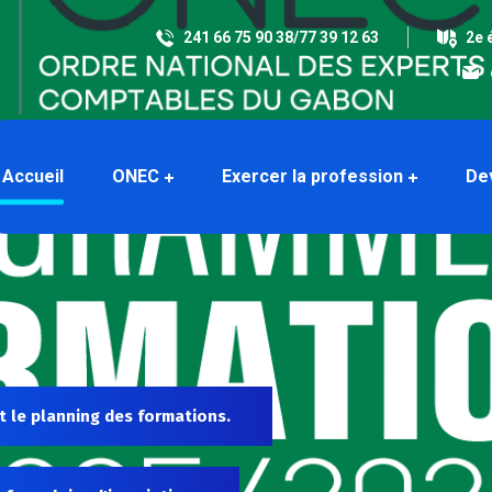
241 66 75 90 38/77 39 12 63
2e 
Accueil
ONEC
Exercer la profession
De
t le planning des formations.