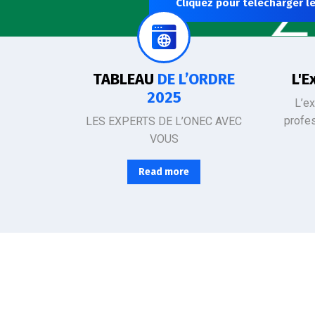
Cliquez pour télécharger le
SÉCURISEZ LA GESTION DE VOS PROJETS ET DE VOTRE ENTREPRISE
L’Ordre d
TABLEAU
DE L’ORDRE
L'E
2025
L’e
profe
LES EXPERTS DE L’ONEC AVEC
VOUS
Read more