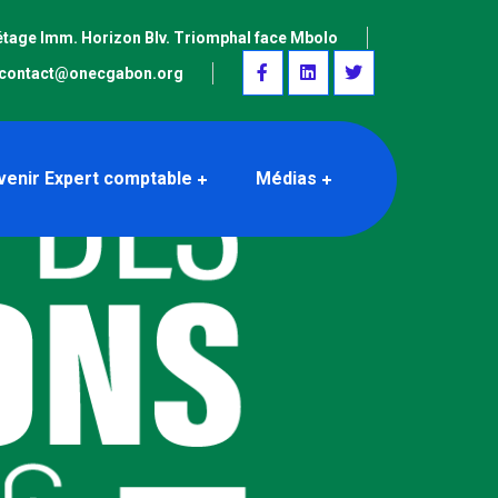
étage Imm. Horizon Blv. Triomphal face Mbolo
contact@onecgabon.org
venir Expert comptable
Médias