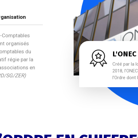
ganisation
ts-Comptables
ent organisés
Comptables du
L'ONEC
tif régie par la
Créé par la l
associations en
2018, l’ONEC 
PD/SG/ZER)
l’Ordre dont 