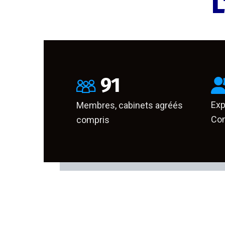
L
91
Exp
Membres, cabinets agréés
Com
compris