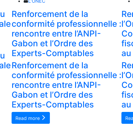
L'ONEC
du
Renforcement de la
Re
ale
conformité professionnelle :
l’
rencontre entre l’ANPI-
Co
Gabon et l’Ordre des
fi
Experts-Comptables
au
du
ale
Renforcement de la
Re
conformité professionnelle :
l’
rencontre entre l’ANPI-
Co
Gabon et l’Ordre des
fi
Experts-Comptables
au
Read more
Re