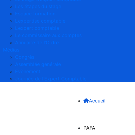
Les étapes du stage
Espace formation
L’expertise comptable
L’expert comptable
Le commissaire aux comptes
Annuaire de l’Ordre
Médias
Congrès
Assemblée générale
Evènement
Journée de l’Expert Comptable
Accueil
PAFA