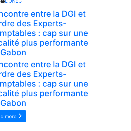
L'ONEC
L'ONEC
ncontre entre la DGI et
Tableau 
Ordre des Experts-
votre ré
mptables : cap sur une
professio
scalité plus performante
conform
 Gabon
Tableau 
ncontre entre la DGI et
votre ré
Ordre des Experts-
professio
mptables : cap sur une
conform
scalité plus performante
Read more
 Gabon
ad more