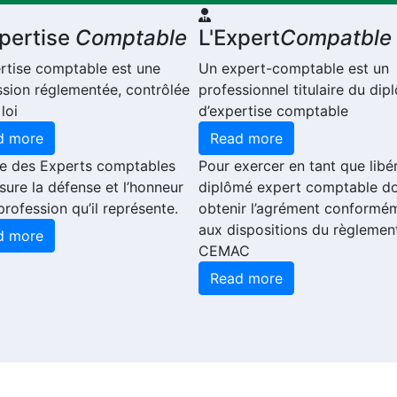
xpertise
Comptable
L'Expert
Compatble
ertise comptable est une
Un expert-comptable est un
ssion réglementée, contrôlée
professionnel titulaire du di
 loi
d’expertise comptable
d more
Read more
re des Experts comptables
Pour exercer en tant que libér
sure la défense et l’honneur
diplômé expert comptable do
profession qu’il représente.
obtenir l’agrément conformé
aux dispositions du règlemen
d more
CEMAC
Read more