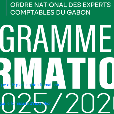
gue et le planning des formations.
er le formulaire d'inscription.