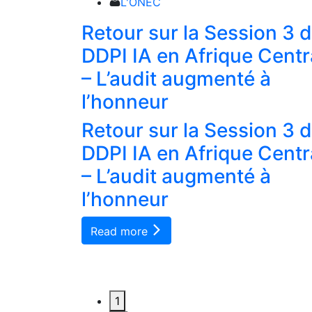
L'ONEC
 salue et
Retour sur la Session 3 
vités de
DDPI IA en Afrique Centr
s
– L’audit augmenté à
es.
l’honneur
 salue et
Retour sur la Session 3 
vités de
DDPI IA en Afrique Centr
s
– L’audit augmenté à
es.
l’honneur
Read more
1