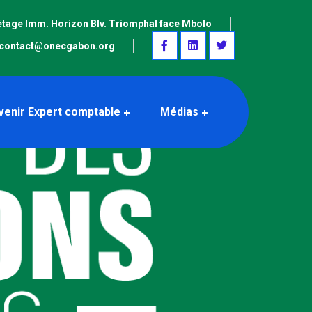
étage Imm. Horizon Blv. Triomphal face Mbolo
contact@onecgabon.org
venir Expert comptable
Médias