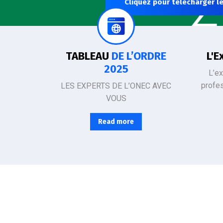
Cliquez pour télécharger le
SÉCURISEZ LA GESTION DE VOS PROJETS ET DE VOTRE ENTREPRISE
L’Ordre d
TABLEAU
DE L’ORDRE
L'E
2025
L’e
profe
LES EXPERTS DE L’ONEC AVEC
VOUS
Read more