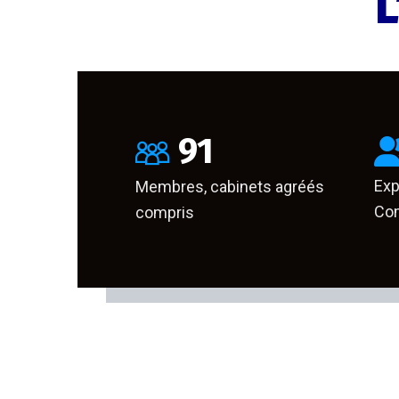
L
91
Exp
Membres, cabinets agréés
Com
compris