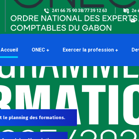
241 66 75 90 38/77 39 12 63
2e 
Accueil
ONEC
Exercer la profession
De
t le planning des formations.