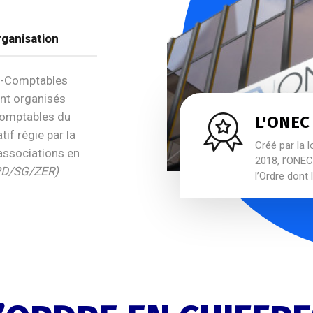
ganisation
ts-Comptables
ent organisés
Comptables du
L'ONEC
tif régie par la
Créé par la l
associations en
2018, l’ONEC 
PD/SG/ZER)
l’Ordre dont 