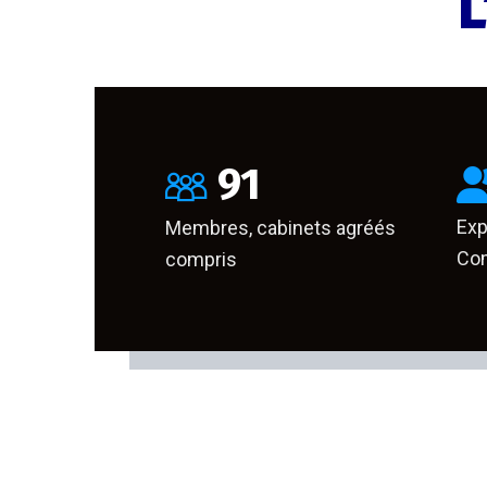
L
91
Exp
Membres, cabinets agréés
Com
compris