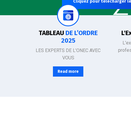
Cliquez pour télécharger le
SÉCURISEZ LA GESTION DE VOS PROJETS ET DE VOTRE ENTREPRISE
L’Ordre d
TABLEAU
DE L’ORDRE
L'E
2025
L’e
profe
LES EXPERTS DE L’ONEC AVEC
VOUS
Read more