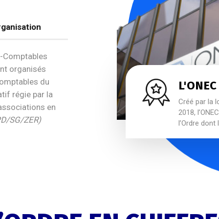
ganisation
ts-Comptables
ent organisés
Comptables du
L'ONEC
tif régie par la
Créé par la l
associations en
2018, l’ONEC 
PD/SG/ZER)
l’Ordre dont 