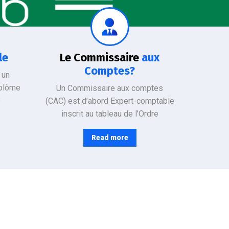
Il a un rôle d’auditeur légal et a pour missions de vérifier la sincérité et la conformité de la comptabilité de l’entreprise avec les normes en vigueur. La mission du CAC est d’intérêt général :
le
Le Commissaire
aux
Comptes?
 un
iplôme
Un Commissaire aux comptes
e
(CAC) est d’abord Expert-comptable
inscrit au tableau de l’Ordre
Read more