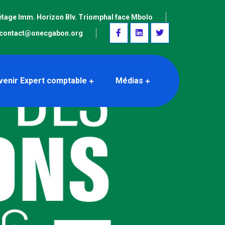
étage Imm. Horizon Blv. Triomphal face Mbolo
contact@onecgabon.org
venir Expert comptable
Médias