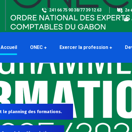
241 66 75 90 38/77 39 12 63
2e 
Accueil
ONEC
Exercer la profession
De
t le planning des formations.