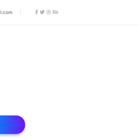
l.com
uote now