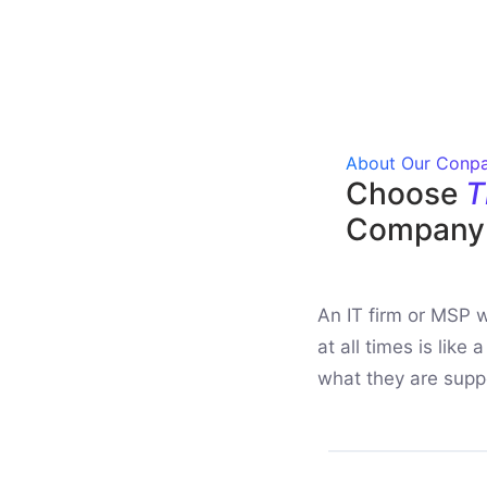
About Our Conp
Choose
T
Company
An IT firm or MSP 
at all times is like
what they are suppo