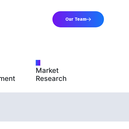
Our Team
Market
ment
Research