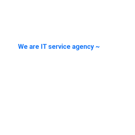
We are IT service agency ~
his volatile
t funding.
at the centre of international networks to
advance your strategic interests.