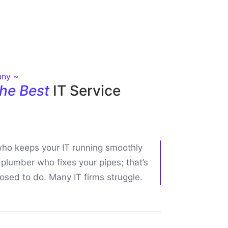
any ~
he Best
IT Service
who keeps your IT running smoothly
 a plumber who fixes your pipes; that’s
sed to do. Many IT firms struggle.