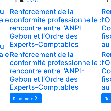
L'ONEC
du
Renforcement de la
Re
ale
conformité professionnelle :
l’
rencontre entre l’ANPI-
Co
Gabon et l’Ordre des
fi
Experts-Comptables
au
du
ale
Renforcement de la
Re
conformité professionnelle :
l’
rencontre entre l’ANPI-
Co
Gabon et l’Ordre des
fi
Experts-Comptables
au
Read more
Re