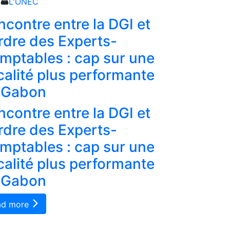
L'ONEC
L'ONEC
ncontre entre la DGI et
Tableau 
Ordre des Experts-
votre ré
mptables : cap sur une
professio
scalité plus performante
conform
 Gabon
Tableau 
ncontre entre la DGI et
votre ré
Ordre des Experts-
professio
mptables : cap sur une
conform
scalité plus performante
Read more
 Gabon
ad more