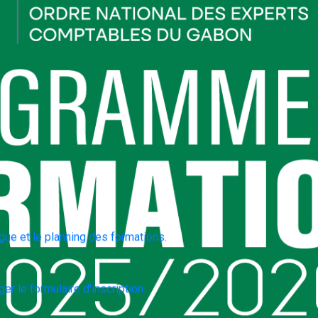
gue et le planning des formations.
er le formulaire d'inscription.