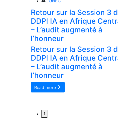
L'ONEC
 salue et
Retour sur la Session 3 
vités de
DDPI IA en Afrique Centr
s
– L’audit augmenté à
es.
l’honneur
 salue et
Retour sur la Session 3 
vités de
DDPI IA en Afrique Centr
s
– L’audit augmenté à
es.
l’honneur
Read more
1