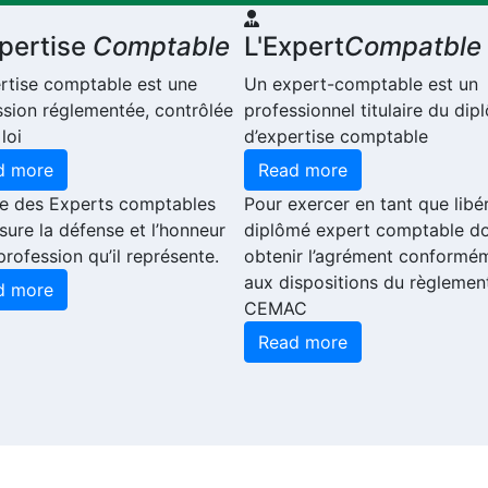
xpertise
Comptable
L'Expert
Compatble
ertise comptable est une
Un expert-comptable est un
ssion réglementée, contrôlée
professionnel titulaire du di
 loi
d’expertise comptable
d more
Read more
re des Experts comptables
Pour exercer en tant que libér
sure la défense et l’honneur
diplômé expert comptable do
profession qu’il représente.
obtenir l’agrément conformé
aux dispositions du règlemen
d more
CEMAC
Read more