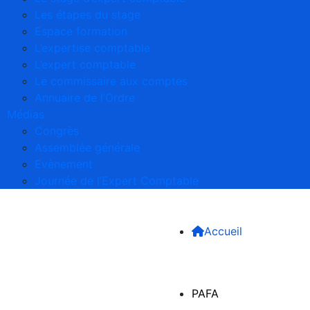
Les étapes du stage
Espace formation
L’expertise comptable
L’expert comptable
Le commissaire aux comptes
Annuaire de l’Ordre
Médias
Congrès
Assemblée générale
Evènement
Journée de l’Expert Comptable
Accueil
PAFA