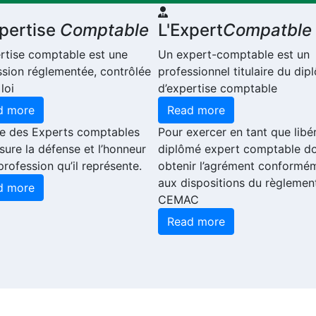
xpertise
Comptable
L'Expert
Compatble
ertise comptable est une
Un expert-comptable est un
ssion réglementée, contrôlée
professionnel titulaire du di
 loi
d’expertise comptable
d more
Read more
re des Experts comptables
Pour exercer en tant que libér
sure la défense et l’honneur
diplômé expert comptable do
profession qu’il représente.
obtenir l’agrément conformé
aux dispositions du règlemen
d more
CEMAC
Read more