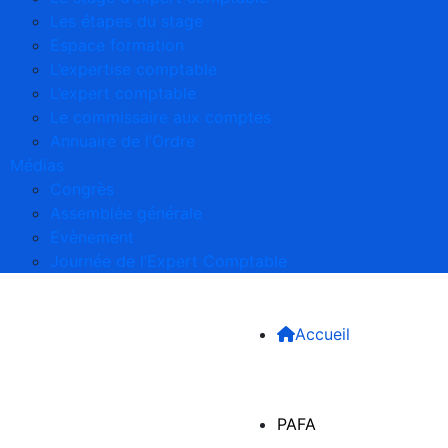
Les étapes du stage
Espace formation
L’expertise comptable
L’expert comptable
Le commissaire aux comptes
Annuaire de l’Ordre
Médias
Congrès
Assemblée générale
Evènement
Journée de l’Expert Comptable
Accueil
PAFA