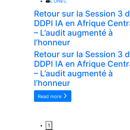
L'ONEC
 salue et
Retour sur la Session 3 
vités de
DDPI IA en Afrique Centr
s
– L’audit augmenté à
es.
l’honneur
 salue et
Retour sur la Session 3 
vités de
DDPI IA en Afrique Centr
s
– L’audit augmenté à
es.
l’honneur
Read more
1