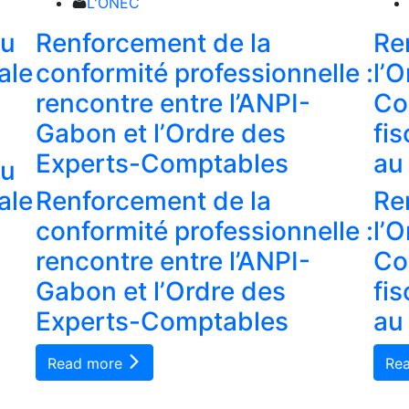
L'ONEC
du
Renforcement de la
Re
ale
conformité professionnelle :
l’
rencontre entre l’ANPI-
Co
Gabon et l’Ordre des
fi
Experts-Comptables
au
du
ale
Renforcement de la
Re
conformité professionnelle :
l’
rencontre entre l’ANPI-
Co
Gabon et l’Ordre des
fi
Experts-Comptables
au
Read more
Re