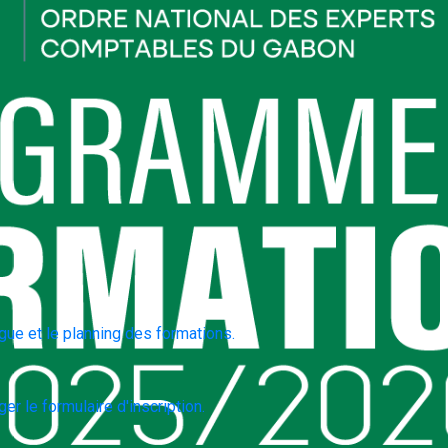
gue et le planning des formations.
er le formulaire d'inscription.