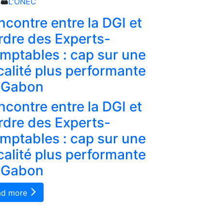
L'ONEC
L'ONEC
ncontre entre la DGI et
Tableau 
Ordre des Experts-
votre ré
mptables : cap sur une
professio
scalité plus performante
conform
 Gabon
Tableau 
ncontre entre la DGI et
votre ré
Ordre des Experts-
professio
mptables : cap sur une
conform
scalité plus performante
Read more
 Gabon
ad more